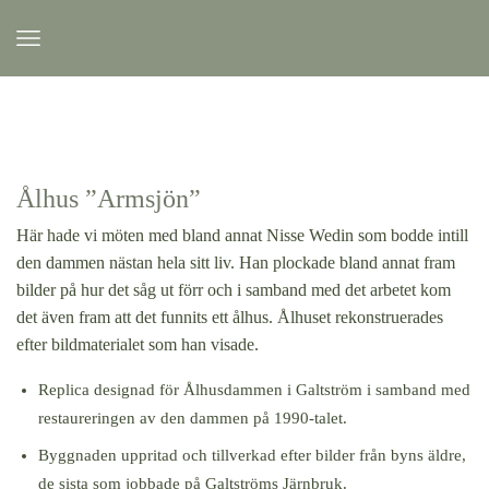
Ålhus ”Armsjön”
Här hade vi möten med bland annat Nisse Wedin som bodde intill
den dammen nästan hela sitt liv. Han plockade bland annat fram
bilder på hur det såg ut förr och i samband med det arbetet kom
det även fram att det funnits ett ålhus. Ålhuset rekonstruerades
efter bildmaterialet som han visade.
Replica designad för Ålhusdammen i Galtström i samband med
restaureringen av den dammen på 1990-talet.
Byggnaden uppritad och tillverkad efter bilder från byns äldre,
de sista som jobbade på Galtströms Järnbruk.