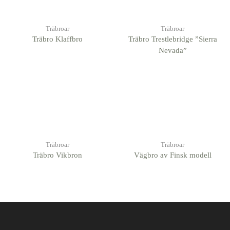
Träbroar
Träbroar
Träbro Klaffbro
Träbro Trestlebridge ”Sierra
Nevada”
Träbroar
Träbroar
Träbro Vikbron
Vägbro av Finsk modell